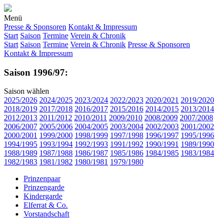
Menü
Presse & Sponsoren
Kontakt & Impressum
Start
Saison
Termine
Verein & Chronik
Start
Saison
Termine
Verein & Chronik
Presse & Sponsoren
Kontakt & Impressum
Saison 1996/97:
Saison wählen
2025/2026
2024/2025
2023/2024
2022/2023
2020/2021
2019/2020
2018/2019
2017/2018
2016/2017
2015/2016
2014/2015
2013/2014
2012/2013
2011/2012
2010/2011
2009/2010
2008/2009
2007/2008
2006/2007
2005/2006
2004/2005
2003/2004
2002/2003
2001/2002
2000/2001
1999/2000
1998/1999
1997/1998
1996/1997
1995/1996
1994/1995
1993/1994
1992/1993
1991/1992
1990/1991
1989/1990
1988/1989
1987/1988
1986/1987
1985/1986
1984/1985
1983/1984
1982/1983
1981/1982
1980/1981
1979/1980
Prinzenpaar
Prinzengarde
Kindergarde
Elferrat & Co.
Vorstandschaft