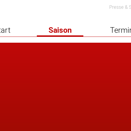
Presse & 
tart
Saison
Termi